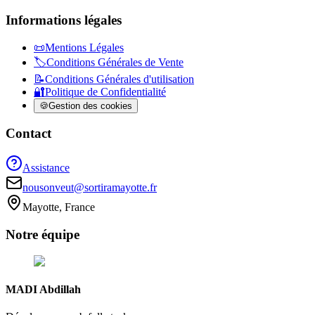
Informations légales
📜
Mentions Légales
🏷️
Conditions Générales de Vente
📝
Conditions Générales d'utilisation
🔐
Politique de Confidentialité
🍪
Gestion des cookies
Contact
Assistance
nousonveut@sortiramayotte.fr
Mayotte, France
Notre
équipe
MADI Abdillah