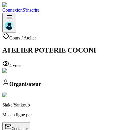
Connexion
S'inscrire
Cours / Atelier
ATELIER POTERIE COCONI
4
vue
s
Organisateur
Siaka
Yankoub
Mis en ligne par
Contacter