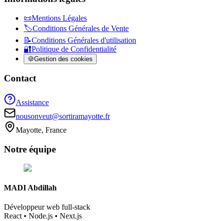
📜
Mentions Légales
🏷️
Conditions Générales de Vente
📝
Conditions Générales d'utilisation
🔐
Politique de Confidentialité
🍪
Gestion des cookies
Contact
Assistance
nousonveut@sortiramayotte.fr
Mayotte, France
Notre
équipe
MADI Abdillah
Développeur web full-stack
React • Node.js • Next.js