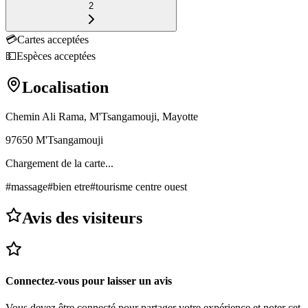
2
💳
Cartes acceptées
💵
Espèces acceptées
Localisation
Chemin Ali Rama, M'Tsangamouji, Mayotte
97650
M'Tsangamouji
Chargement de la carte...
#
massage
#
bien etre
#
tourisme centre ouest
Avis des visiteurs
Connectez-vous pour laisser un avis
Vous devez être connecté pour partager votre expérience et noter
cet