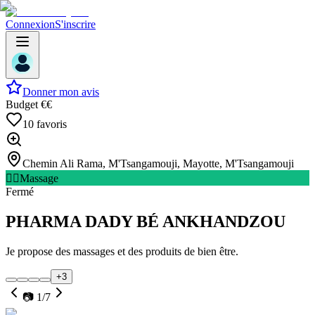
Connexion
S'inscrire
Donner mon avis
Budget
€€
10
favoris
Chemin Ali Rama, M'Tsangamouji, Mayotte
,
M'Tsangamouji
💆‍♂️
Massage
Fermé
PHARMA DADY BÉ ANKHANDZOU
Je propose des massages et des produits de bien être.
+
3
📷
1
/
7